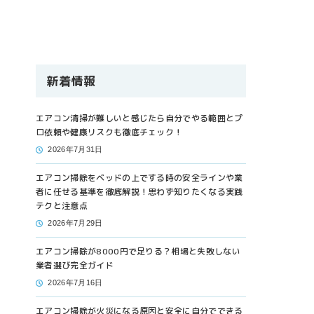
新着情報
エアコン清掃が難しいと感じたら自分でやる範囲とプ
ロ依頼や健康リスクも徹底チェック！
2026年7月31日
エアコン掃除をベッドの上でする時の安全ラインや業
者に任せる基準を徹底解説！思わず知りたくなる実践
テクと注意点
2026年7月29日
エアコン掃除が8000円で足りる？相場と失敗しない
業者選び完全ガイド
2026年7月16日
エアコン掃除が火災になる原因と安全に自分でできる